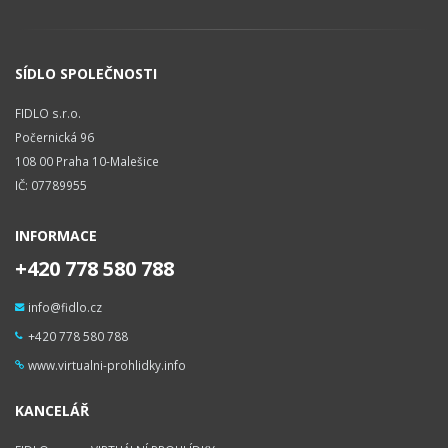
SÍDLO SPOLEČNOSTI
FIDLO s.r.o.
Počernická 96
108 00 Praha 10-Malešice
IČ: 07789955
INFORMACE
+420 778 580 788
info@fidlo.cz
+420 778 580 788
www.virtualni-prohlidky.info
KANCELÁŘ