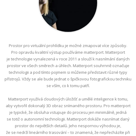
Prostor pro virtuální prohlídku je možné zmapovat více způsoby.
Pro opravdu kvalitní výstup používáme matterport. Matterport
je technologie vynalezená v roce 2011 a slouží k nasnímání daných
prostor ve všech směrech a úhlech. Matterport souhrnně označuje
technologii a pod tímto pojmem si můžeme představit různé typy
přístrojů. Vždy se ale bude jednat o špičkovou fotografickou techniku
se vším, co k tomu patří.
Matterport využívá cloudových úložišť a umělé inteligence k tomu,
aby vytvořil dokonalý 3D obraz snímaného prostoru. Pro matterport
je typické, že obsluha vstupuje do procesu jen minimálně, jedná
se totiž o autonomní technologii. Matterport dokáže nasnímat daný
prostor do největších detailů. Jeho nespornou výhodou je,
že se nedrží lineárního trasování – to znamená, že nepřecházíte při