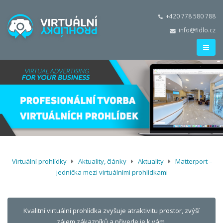
+420 778 580 788
info@fidlo.cz
Virtuální prohlídky
Aktuality, články
Aktuality
Matterport –
jednička mezi virtuálními prohlídkami
Kvalitní virtuální prohlídka zvyšuje atraktivitu prostor, zvýší
zájem zákazníků a přivede je k vám.