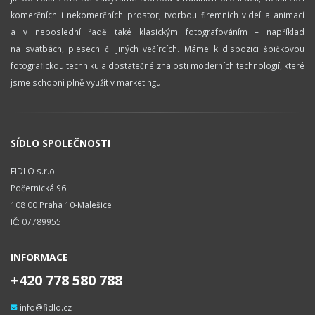
komerčních i nekomerčních prostor, tvorbou firemních videí a animací
a v neposlední řadě také klasickým fotografováním – například
na svatbách, plesech či jiných večírcích. Máme k dispozici špičkovou
fotografickou techniku a dostatečné znalosti moderních technologií, které
jsme schopni plně využít v marketingu.
SÍDLO SPOLEČNOSTI
FIDLO s.r.o.
Počernická 96
108 00 Praha 10-Malešice
IČ: 07789955
INFORMACE
+420 778 580 788
info@fidlo.cz