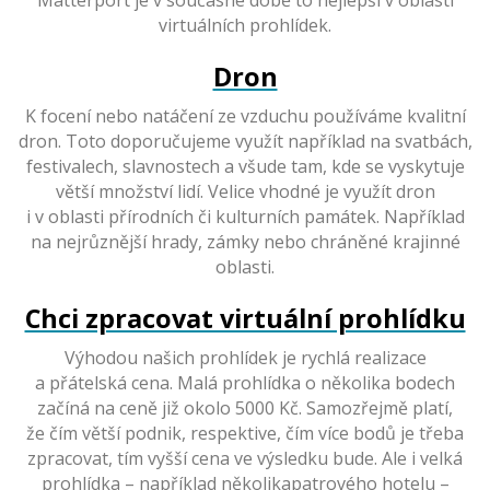
Matterport je v současné době to nejlepší v oblasti
virtuálních prohlídek.
Dron
K focení nebo natáčení ze vzduchu používáme kvalitní
dron. Toto doporučujeme využít například na svatbách,
festivalech, slavnostech a všude tam, kde se vyskytuje
větší množství lidí. Velice vhodné je využít dron
i v oblasti přírodních či kulturních památek. Například
na nejrůznější hrady, zámky nebo chráněné krajinné
oblasti.
Chci zpracovat virtuální prohlídku
Výhodou našich prohlídek je rychlá realizace
a přátelská cena. Malá prohlídka o několika bodech
začíná na ceně již okolo 5000 Kč. Samozřejmě platí,
že čím větší podnik, respektive, čím více bodů je třeba
zpracovat, tím vyšší cena ve výsledku bude. Ale i velká
prohlídka – například několikapatrového hotelu –