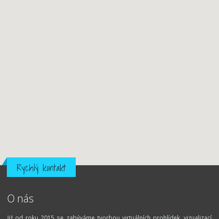
Rychlý kontakt
O nás
Již od roku 2015 se zabýváme tvorbou virtuálních prohlídek, vizualizací