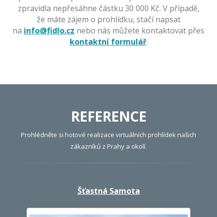
zpravidla nepřesáhne částku 30 000 Kč. V případě,
že máte zájem o prohlídku, stačí napsat
na
info@fidlo.cz
nebo nás můžete kontaktovat přes
kontaktní formulář
.
REFERENCE
Prohlédněte si hotové realizace virtuálních prohlídek našich
zákazníků z Prahy a okolí.
Šťastná Samota