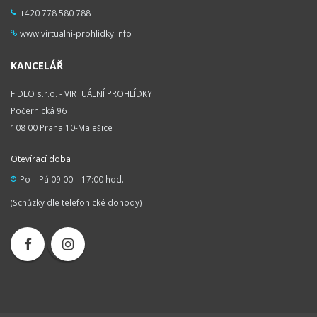
+420 778 580 788
www.virtualni-prohlidky.info
KANCELÁŘ
FIDLO s.r.o. - VIRTUÁLNÍ PROHLÍDKY
Počernická 96
108 00 Praha 10-Malešice
Otevírací doba
Po – Pá 09:00 – 17:00 hod.
(Schůzky dle telefonické dohody)